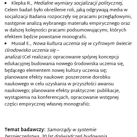
Klepka R.,
Medialne wymiary socjalizacji politycznej
,
Celem badań było określenie roli, jaką odgrywają media w
socjalizacji Badania rozpoczęły się pracami przeglądowymi,
następnie analizą wybranego materiału empirycznego oraz
w dalszej kolejności pracami podsumowującymi, których
efektem będzie powstanie monografii.
Musiał E.,
Nowa kultura uczenia się w cyfrowym świecie
(środowisko uczenia się –
analiza)
(Cel realizacji: opracowanie spójnej koncepcji
edukacyjnej budowania nowego środowiska uczenia się,
będącego elementem nowej kultury uczenia się;
planowane efekty naukowe: poszerzenie dorobku
naukowego w celu uzyskania w przyszłości awansu
naukowego; planowane efekty praktyczne: publikacje,
wystąpienia na konferencjach, opracowanie wstępnej
części empirycznej własnej monografii);
Temat badawczy:
Samorządy w systemie
bezpieczeństwa. 20 lat doświadczeń budowania